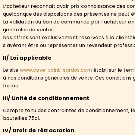
L’acheteur reconnaît avoir pris connaissance des con
quelconque des dispositions des présentes ne peut êt
La validation du bon de commande par l’acheteur en
générales de ventes.
Nos offres sont exclusivement réservées à la clientèl
s’avérant être ou représenter un revendeur professi
II/ L
oi
applicable
Le site
www.cave-saint-sardos.com
établi sur le ter
à nos conditions générales de vente. Ces conditions g
forme.
III/ U
nité de conditionnement
Compte tenu des contraintes de conditionnement, le v
bouteilles 75cl.
IV/ D
roit de rétractation