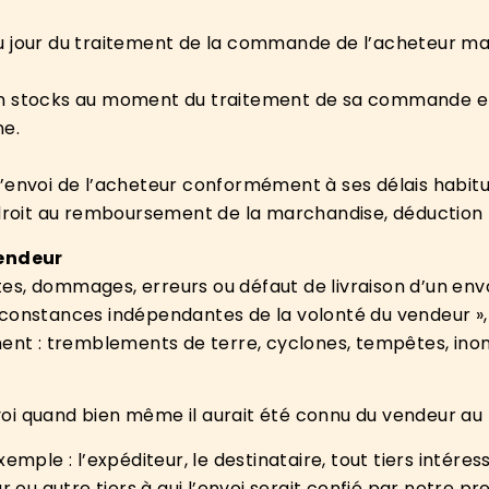
u jour du traitement de la commande de l’acheteur mai
en stocks au moment du traitement de sa commande et
ne.
r l’envoi de l’acheteur conformément à ses délais habitu
droit au remboursement de la marchandise, déduction fa
vendeur
, dommages, erreurs ou défaut de livraison d’un envoi d
rconstances indépendantes de la volonté du vendeur »,
ent : tremblements de terre, cyclones, tempêtes, inond
’envoi quand bien même il aurait été connu du vendeur 
xemple : l’expéditeur, le destinataire, tout tiers intér
r ou autre tiers à qui l’envoi serait confié par notre p